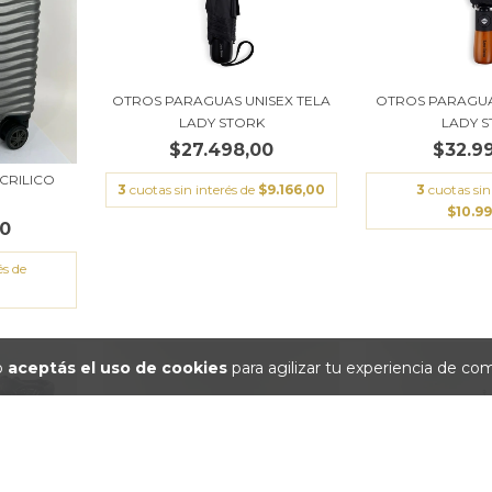
OTROS PARAGUAS UNISEX TELA
OTROS PARAGUA
LADY STORK
LADY 
$27.498,00
$32.9
ACRILICO
3
cuotas sin interés de
$9.166,00
3
cuotas sin
$10.9
00
és de
io
aceptás el uso de cookies
para agilizar tu experiencia de co