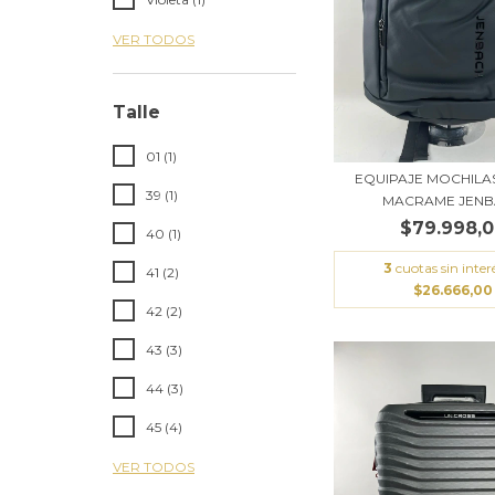
VER TODOS
Talle
01 (1)
EQUIPAJE MOCHILAS
39 (1)
MACRAME JEN
$79.998,
40 (1)
3
cuotas sin inter
41 (2)
$26.666,00
42 (2)
43 (3)
44 (3)
45 (4)
VER TODOS