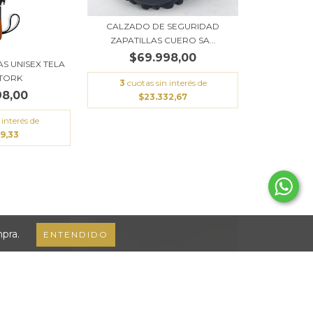
CALZADO DE SEGURIDAD
ZAPATILLAS CUERO SA...
$69.998,00
S UNISEX TELA
STORK
3
cuotas sin interés de
98,00
$23.332,67
 interés de
99,33
mpra.
ENTENDIDO