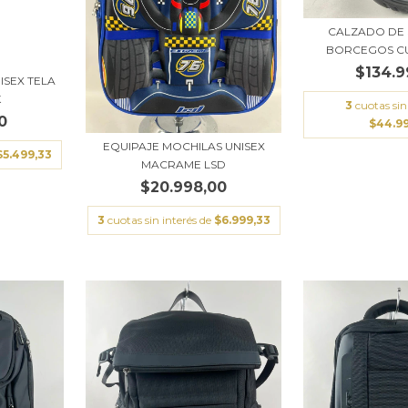
CALZADO DE
BORCEGOS CU
$134.9
ISEX TELA
K
3
cuotas sin
0
$44.9
EQUIPAJE MOCHILAS UNISEX
$5.499,33
MACRAME LSD
$20.998,00
3
cuotas sin interés de
$6.999,33