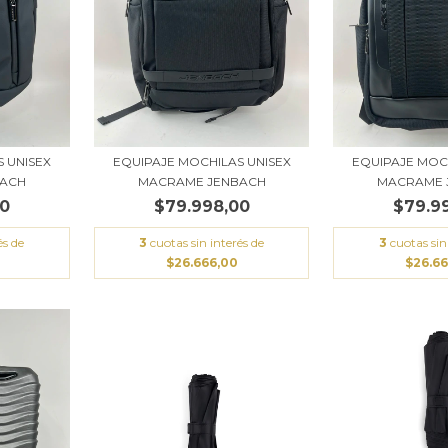
 UNISEX
EQUIPAJE MOCHILAS UNISEX
EQUIPAJE MOC
BACH
MACRAME JENBACH
MACRAME 
00
$79.998,00
$79.9
és de
3
cuotas sin interés de
3
cuotas sin
$26.666,00
$26.6