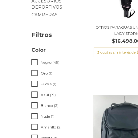
ACCESORIOS
DEPORTIVOS
CAMPERAS
OTROS PARAGUAS UN
LADY STOR
Filtros
$16.498,0
Color
3
cuotas sin interés de
Negro (49)
Oro (1)
Fucsia (1)
Azul (19)
Blanco (2)
Nude (1)
Amarillo (2)
Violeta (1)