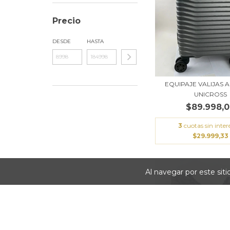
Precio
DESDE
HASTA
EQUIPAJE VALIJAS 
UNICROSS
$89.998,
3
cuotas sin inter
$29.999,33
Al navegar por este sit