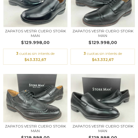
ZAPATOS VESTIR CUERO STORK
ZAPATOS VESTIR CUERO STORK
MAN
MAN
$129.998,00
$129.998,00
3
cuotas sin interés de
3
cuotas sin interés de
$43.332,67
$43.332,67
ZAPATOS VESTIR CUERO STORK
ZAPATOS VESTIR CUERO STORK
MAN
MAN
$129.998,00
$129.998,00