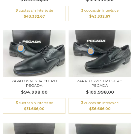
3
cuotas sin interés de
3
cuotas sin interés de
$43.332,67
$43.332,67
ZAPATOS VESTIR CUERO
ZAPATOS VESTIR CUERO
PEGADA
PEGADA
$94.998,00
$109.998,00
3
cuotas sin interés de
3
cuotas sin interés de
$31.666,00
$36.666,00