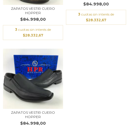
$84.998,00
ZAPATOS VESTIR CUERO
HOPPER
3
cuotas sin interés de
$84.998,00
$28.332,67
3
cuotas sin interés de
$28.332,67
ZAPATOS VESTIR CUERO
HOPPER
$84.998,00