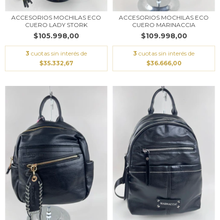
ACCESORIOS MOCHILAS ECO
ACCESORIOS MOCHILAS ECO
CUERO LADY STORK
CUERO MARINACCIA
$105.998,00
$109.998,00
3
cuotas sin interés de
3
cuotas sin interés de
$35.332,67
$36.666,00