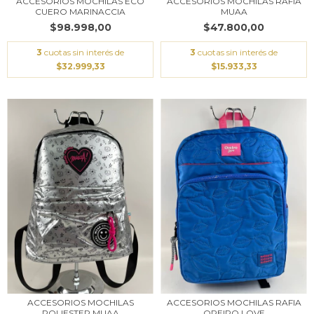
ACCESORIOS MOCHILAS ECO
ACCESORIOS MOCHILAS RAFIA
CUERO MARINACCIA
MUAA
$98.998,00
$47.800,00
3
cuotas sin interés de
3
cuotas sin interés de
$32.999,33
$15.933,33
ACCESORIOS MOCHILAS
ACCESORIOS MOCHILAS RAFIA
POLIESTER MUAA
OREIRO LOVE