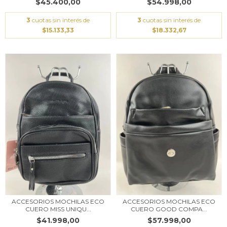
$45.400,00
$54.998,00
3
cuotas sin interés de
3
cuotas sin interés de
$15.133,33
$18.332,67
ACCESORIOS MOCHILAS ECO
ACCESORIOS MOCHILAS ECO
CUERO MISS UNIQU...
CUERO GOOD COMPA...
$41.998,00
$57.998,00