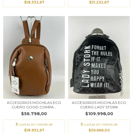
$18.332,67
$31.232,67
ACCESORIOS MOCHILAS ECO
ACCESORIOS MOCHILAS ECO
CUERO GOOD COMPA...
CUERO LADY STORK
$56.798,00
$109.998,00
3
cuotas sin interés de
3
cuotas sin interés de
$18.932,67
$36.666,00