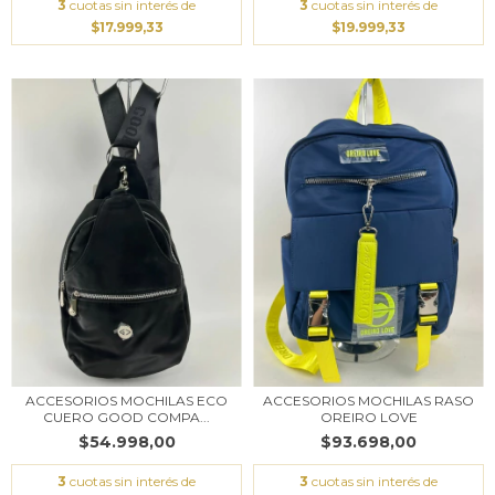
3
cuotas sin interés de
3
cuotas sin interés de
$17.999,33
$19.999,33
ACCESORIOS MOCHILAS ECO
ACCESORIOS MOCHILAS RASO
CUERO GOOD COMPA...
OREIRO LOVE
$54.998,00
$93.698,00
3
cuotas sin interés de
3
cuotas sin interés de