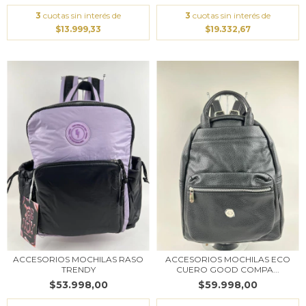
3
cuotas sin interés de
3
cuotas sin interés de
$13.999,33
$19.332,67
ACCESORIOS MOCHILAS RASO
ACCESORIOS MOCHILAS ECO
TRENDY
CUERO GOOD COMPA...
$53.998,00
$59.998,00