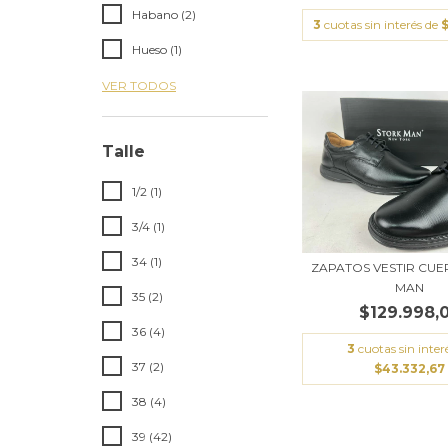
Habano (2)
3
cuotas sin interés de
Hueso (1)
VER TODOS
Talle
1/2 (1)
3/4 (1)
34 (1)
ZAPATOS VESTIR CUE
MAN
35 (2)
$129.998,
36 (4)
3
cuotas sin inter
37 (2)
$43.332,67
38 (4)
39 (42)