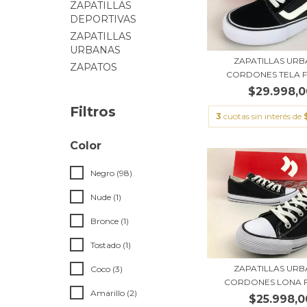
ZAPATILLAS
DEPORTIVAS
ZAPATILLAS
URBANAS
ZAPATILLAS UR
ZAPATOS
CORDONES TELA 
$29.998,0
Filtros
3
cuotas sin interés de
Color
Negro (98)
Nude (1)
Bronce (1)
Tostado (1)
ZAPATILLAS UR
Coco (3)
CORDONES LONA 
Amarillo (2)
$25.998,0