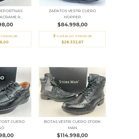
DEPORTIVAS
ZAPATOS VESTIR CUERO
CRAME R...
HOPPER
98,00
$84.998,00
 interés de
3
cuotas sin interés de
66,00
$28.332,67
FORT CUERO
BOTAS VESTIR CUERO STORK
GO
MAN
98,00
$114.998,00