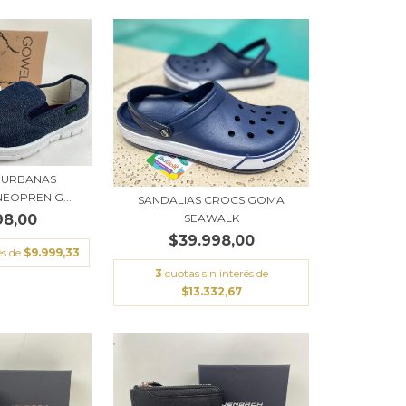
S URBANAS
NEOPREN G...
SANDALIAS CROCS GOMA
SEAWALK
98,00
$39.998,00
és de
$9.999,33
3
cuotas sin interés de
$13.332,67