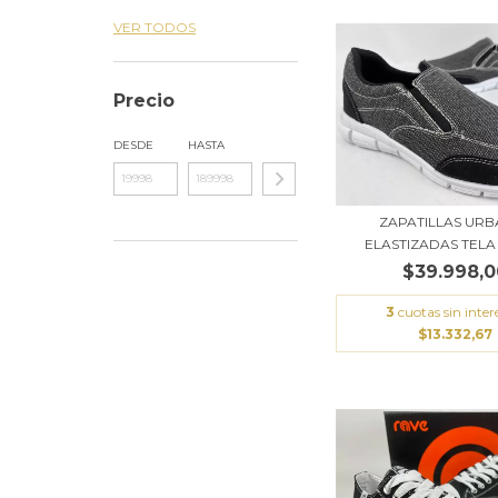
VER TODOS
Precio
DESDE
HASTA
ZAPATILLAS UR
ELASTIZADAS TELA 
$39.998,0
3
cuotas sin inter
$13.332,67