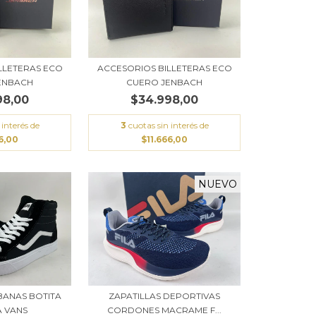
LLETERAS ECO
ACCESORIOS BILLETERAS ECO
ENBACH
CUERO JENBACH
98,00
$34.998,00
 interés de
3
cuotas sin interés de
6,00
$11.666,00
NUEVO
BANAS BOTITA
ZAPATILLAS DEPORTIVAS
 VANS
CORDONES MACRAME F...