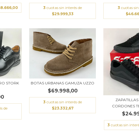
$8.666,00
3
cuotas sin interés de
3
cuotas sin
$29.999,33
$46.6
RO STORK
BOTAS URBANAS GAMUZA UZZO
$69.998,00
00
ZAPATILLA
3
cuotas sin interés de
CORDONES T
és de
$23.332,67
$24.9
3
cuotas sin inter