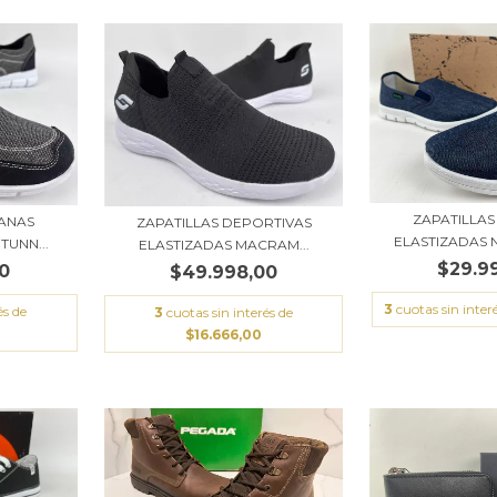
ZAPATILLA
BANAS
ZAPATILLAS DEPORTIVAS
ELASTIZADAS 
TUNN...
ELASTIZADAS MACRAM...
$29.9
0
$49.998,00
3
cuotas sin inter
és de
3
cuotas sin interés de
$16.666,00