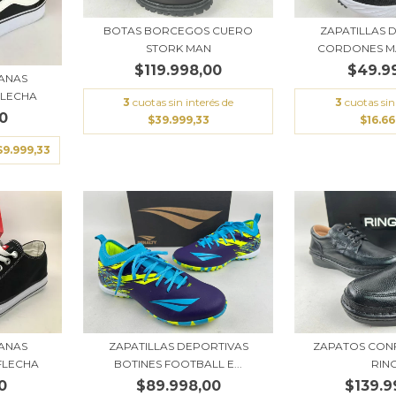
BOTAS BORCEGOS CUERO
ZAPATILLAS 
STORK MAN
CORDONES MA
$119.998,00
$49.9
BANAS
FLECHA
3
cuotas sin interés de
3
cuotas sin
0
$39.999,33
$16.6
$9.999,33
BANAS
ZAPATILLAS DEPORTIVAS
ZAPATOS CON
FLECHA
BOTINES FOOTBALL E...
RIN
0
$89.998,00
$139.9