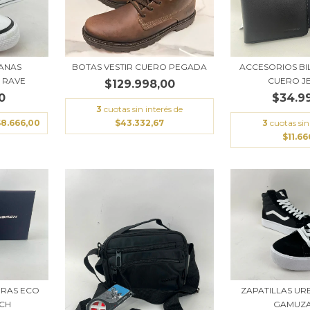
BANAS
BOTAS VESTIR CUERO PEGADA
ACCESORIOS BI
 RAVE
CUERO J
$129.998,00
0
$34.9
3
cuotas sin interés de
$8.666,00
$43.332,67
3
cuotas sin
$11.66
ERAS ECO
ZAPATILLAS UR
CH
GAMUZA