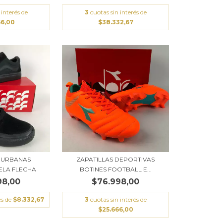
 interés de
3
cuotas sin interés de
66,00
$38.332,67
S URBANAS
ZAPATILLAS DEPORTIVAS
ELA FLECHA
BOTINES FOOTBALL E...
98,00
$76.998,00
és de
$8.332,67
3
cuotas sin interés de
$25.666,00